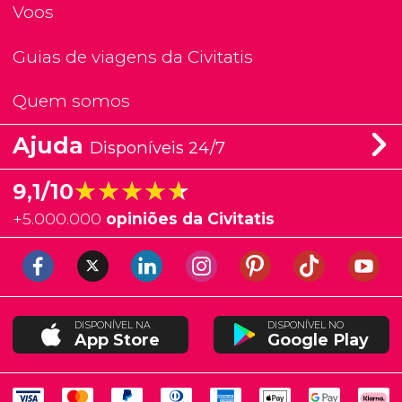
Voos
Guias de viagens da Civitatis
Quem somos
Ajuda
Disponíveis 24/7
★★★★★
★★★★★
9,1/10
+
5.000.000
opiniões da Civitatis
DISPONÍVEL NA
DISPONÍVEL NO
App Store
Google Play