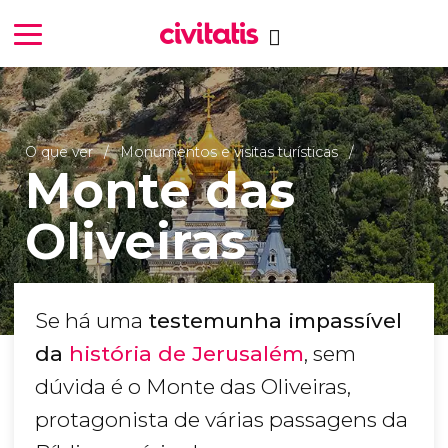
O que ver
Monumentos e visitas turísticas
Monte das
Oliveiras
Se há uma
testemunha impassível
da
história de Jerusalém
, sem
dúvida é o Monte das Oliveiras,
protagonista de várias passagens da