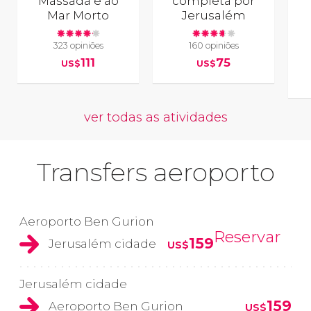
Massada e ao
completa por
Mar Morto
Jerusalém
323 opiniões
160 opiniões
111
75
US$
US$
ver todas as atividades
Transfers aeroporto
Aeroporto Ben Gurion
Reservar
159
Jerusalém cidade
US$
Jerusalém cidade
159
Aeroporto Ben Gurion
US$