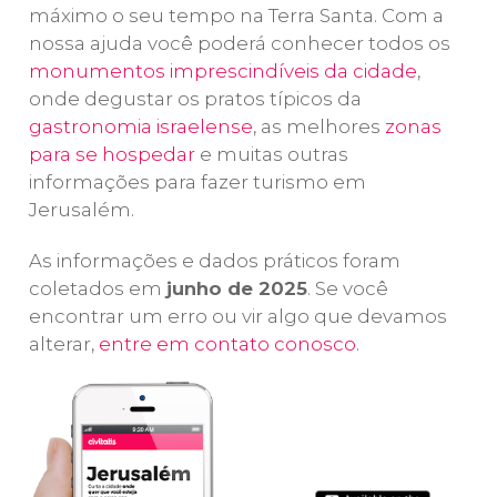
máximo o seu tempo na Terra Santa. Com a
flutuaremos no
Tiberíades e à
in
nossa ajuda você poderá conhecer todos os
Mar Morto
.
região do Mar
mo
monumentos imprescindíveis da cidade
,
da Galileia
.
onde degustar os pratos típicos da
gastronomia israelense
, as melhores
zonas
para se hospedar
e muitas outras
informações para fazer turismo em
Jerusalém.
As informações e dados práticos foram
coletados em
junho de 2025
. Se você
encontrar um erro ou vir algo que devamos
alterar,
entre em contato conosco
.