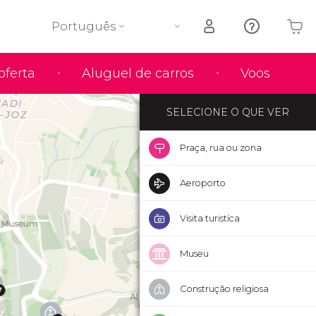
Português
O seu carrinho está vazio
oferta
Aluguel de carros
Voos
SELECIONE O QUE VER
Praça, rua ou zona
Aeroporto
Visita turistíca
Museu
Construção religiosa