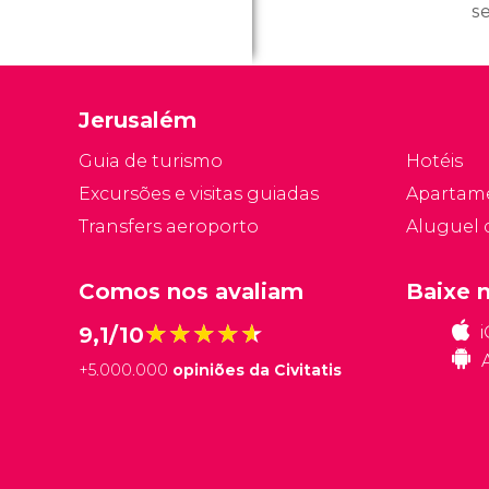
se
d
co
f
Jerusalém
f
os
Guia de turismo
Hotéis
Excursões e visitas guiadas
Apartam
Transfers aeroporto
Aluguel 
Comos nos avaliam
Baixe 
★★★★★
★★★★★
9,1/10
+
5.000.000
opiniões da Civitatis