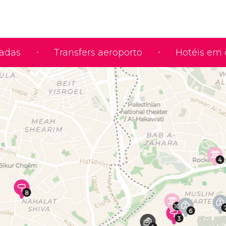
iadas
Transfers aeroporto
Hotéis em 