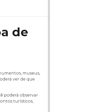
pa de
monumentos, museus,
 poderá ver de que
ocê poderá observar
ntos turísticos,