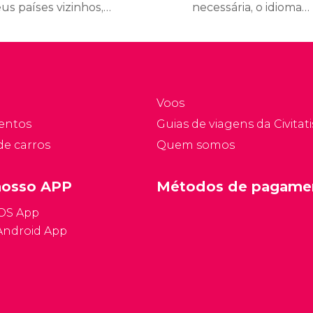
us países vizinhos,
necessária, o idioma e
ando lugar a uma
outros dados sobre
zinha cheia de sabor,
Jerusalém para planejar
usão e produtos
uma viagem perfeita
rescos onde triunfam
para a Cidade Santa.
 pratos vegetarianos.
Informação geral sobre
Voos
Jerusalém.
entos
Guias de viagens da Civitati
de carros
Quem somos
nosso APP
Métodos de pagame
iOS App
Android App