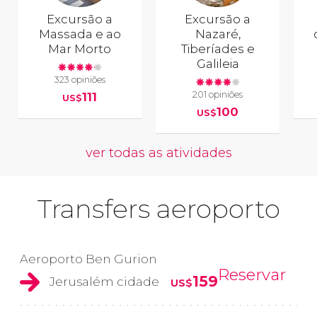
Excursão a
Excursão a
Massada e ao
Nazaré,
Mar Morto
Tiberíades e
Galileia
323 opiniões
201 opiniões
111
US$
100
US$
ver todas as atividades
Transfers aeroporto
Aeroporto Ben Gurion
Reservar
159
Jerusalém cidade
US$